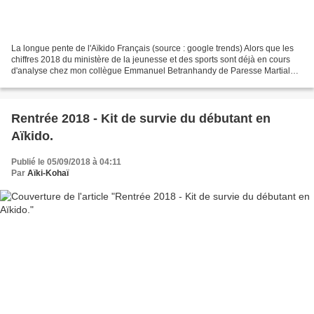
La longue pente de l'Aïkido Français (source : google trends) Alors que les
chiffres 2018 du ministère de la jeunesse et des sports sont déjà en cours
d'analyse chez mon collègue Emmanuel Betranhandy de Paresse Martiale,
la tendance déjà abordée dans...
Rentrée 2018 - Kit de survie du débutant en
Aïkido.
Publié le 05/09/2018 à 04:11
Par
Aïki-Kohaï