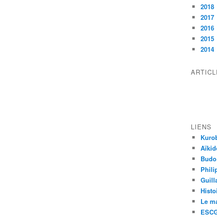
2018
2017
2016
2015
2014
ARTIC
LIENS
Kurob
Aïkid
Budo
Phili
Guill
Histo
Le m
ESCG 