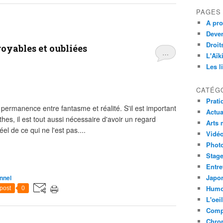
PAGES
A pro
Deven
Droit
oyables et oubliées
…
L'Aïk
Les l
CATÉG
Prati
ermanence entre fantasme et réalité. S'il est important
Actua
hes, il est tout aussi nécessaire d'avoir un regard
Arts 
el de ce qui ne l'est pas....
Vidé
Phot
Stag
Entre
Japon
onnel
Humo
post
0
L'oei
Comp
Chro