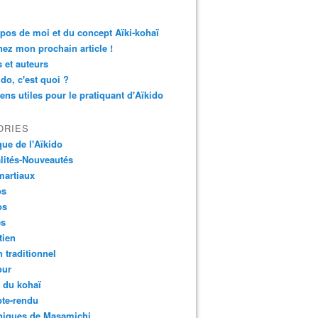
pos de moi et du concept Aïki-kohaï
ez mon prochain article !
s et auteurs
ido, c'est quoi ?
iens utiles pour le pratiquant d'Aïkido
ORIES
que de l'Aïkido
lités-Nouveautés
martiaux
os
os
es
tien
 traditionnel
ur
l du kohaï
te-rendu
niques de Masamichi