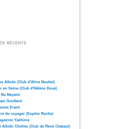
LES RÉCENTS
a Aïkido (Club d'Alma Noubel)
o en Seine (Club d'Hélène Doué)
 No Nayami
ppe Gouttard
aume Erard
ire de voyager (Sophie Roche)
agazine Yashima
Aïkido Chelles (Club de René Clabaut)