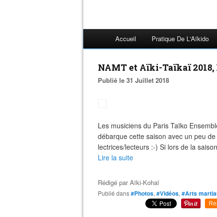
Accueil
Pratique De L'Aïkido
NAMT et Aïki-Taïkaï 2018, 
Publié le 31 Juillet 2018
Les musiciens du Paris Taïko Ensemble
débarque cette saison avec un peu de 
lectrices/lecteurs :-) Si lors de la sais
Lire la suite
Rédigé par
Aïki-Kohaï
Publié dans
#Photos
,
#Vidéos
,
#Arts marti
Re