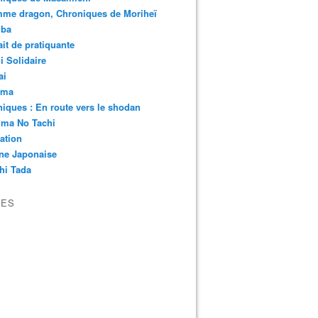
mme dragon, Chroniques de Moriheï
iba
ait de pratiquante
 Solidaire
ai
ima
iques : En route vers le shodan
ima No Tachi
ation
ne Japonaise
hi Tada
VES