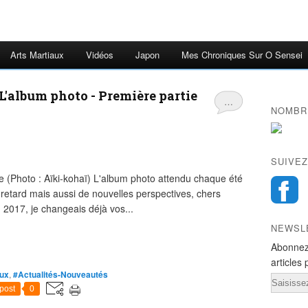
Arts Martiaux
Vidéos
Japon
Mes Chroniques Sur O Sensei
L'album photo - Première partie
…
NOMBRE
SUIVEZ
 (Photo : Aïki-kohaï) L'album photo attendu chaque été
retard mais aussi de nouvelles perspectives, chers
on 2017, je changeais déjà vos...
NEWSL
Abonnez
articles 
aux
,
#Actualités-Nouveautés
Email
post
0