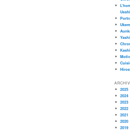
L’ho
Uesh
Portr
Ukemi
Aunk
Yash
Chron
Kash
Motiv
Cuisi
Hiros
ARCHI
2025
2024
2023
2022
2021
2020
2019