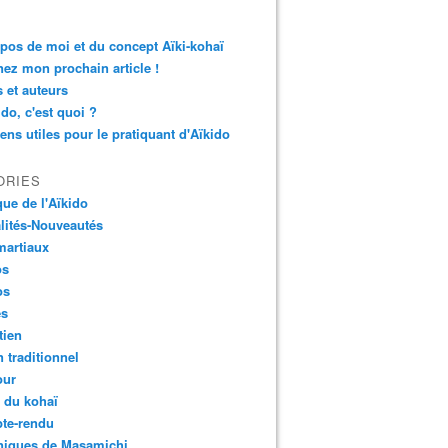
pos de moi et du concept Aïki-kohaï
ez mon prochain article !
s et auteurs
ido, c'est quoi ?
iens utiles pour le pratiquant d'Aïkido
ORIES
que de l'Aïkido
lités-Nouveautés
martiaux
os
os
es
tien
 traditionnel
ur
l du kohaï
te-rendu
niques de Masamichi