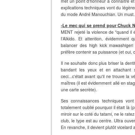
met un point d'honneur à connaître e
explications techniques vont du légè
du mode André Manouchian. Un must.
-Le mec qui se prend pour Chuck Nor
MENT rejeté la violence de "quand il 
l'Aïkido. Et attention, évidemment q
balancer des high kick mawashigeri 
préfère contenir sa puissance (et oui, c
Il ne souhaite donc plus briser la dent
bandant les yeux et en attachant 
ceci...c'était avant qu'il ne trouve la
maîtres (il est évidemment allé en stag
une carte secrète).
Ses connaissances techniques vont
totalement oublié pourquoi il était là (
miroir sur le coté du tatami, ne le ratez
club, le type est au centre. Ultra ouv
En revanche, il devient plutôt vicelard 