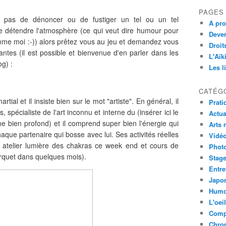
PAGES
'est pas de dénoncer ou de fustiger un tel ou un tel
A pro
 détendre l'atmosphère (ce qui veut dire humour pour
Deven
mme moi :-)) alors prêtez vous au jeu et demandez vous
Droit
antes (il est possible et bienvenue d'en parler dans les
L'Aïk
g) :
Les l
CATÉG
artial et il insiste bien sur le mot "artiste". En général, il
Prati
, spécialiste de l'art inconnu et interne du (insérer ici le
Actua
e bien profond) et il comprend super bien l'énergie qui
Arts 
aque partenaire qui bosse avec lui. Ses activités réelles
Vidé
 atelier lumière des chakras ce week end et cours de
Phot
rquet dans quelques mois).
Stag
Entre
Japon
Humo
L'oei
Comp
Chro