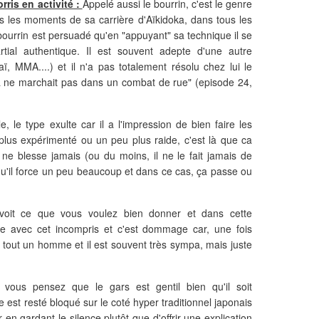
ris en activité :
Appelé aussi le bourrin, c'est le genre
us les moments de sa carrière d'Aïkidoka, dans tous les
bourrin est persuadé qu'en "appuyant" sa technique il se
artial authentique. Il est souvent adepte d'une autre
ï, MMA....) et il n'a pas totalement résolu chez lui le
 ca ne marchait pas dans un combat de rue" (episode 24,
 le type exulte car il a l'impression de bien faire les
lus expérimenté ou un peu plus raide, c'est là que ca
 ne blesse jamais (ou du moins, il ne le fait jamais de
 qu'il force un peu beaucoup et dans ce cas, ça passe ou
voit ce que vous voulez bien donner et dans cette
re avec cet incompris et c'est dommage car, une fois
t tout un homme et il est souvent très sympa, mais juste
vous pensez que le gars est gentil bien qu'il soit
e est resté bloqué sur le coté hyper traditionnel japonais
r en gardant le silence plutôt que d'offrir une explication