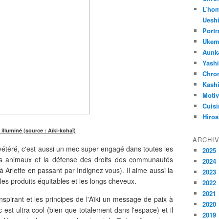
L’ho
Uesh
Portr
Ukemi
Aunk
Yash
Chron
Kash
Motiv
Cuisi
Hiros
 illuminé (source : Aïki-kohaï)
ARCHI
vétéré, c'est aussi un mec super engagé dans toutes les
2025
s animaux et la défense des droits des communautés
2024
à Arlette en passant par Indignez vous). Il aime aussi la
2023
t,les produits équitables et les longs cheveux.
2022
2021
nspirant et les principes de l'Aïki un message de paix à
2020
c est ultra cool (bien que totalement dans l'espace) et il
2019