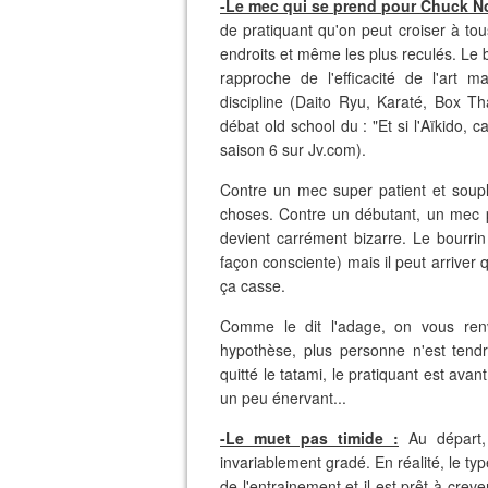
-Le mec qui se prend pour Chuck Nor
de pratiquant qu'on peut croiser à to
endroits et même les plus reculés. Le 
rapproche de l'efficacité de l'art m
discipline (Daito Ryu, Karaté, Box Tha
débat old school du : "Et si l'Aïkido,
saison 6 sur Jv.com).
Contre un mec super patient et souple,
choses. Contre un débutant, un mec p
devient carrément bizarre. Le bourrin
façon consciente) mais il peut arriver
ça casse.
Comme le dit l'adage, on vous ren
hypothèse, plus personne n'est tend
quitté le tatami,
le pratiquant est avan
un peu énervant...
-Le muet pas timide :
Au départ, 
invariablement gradé. En réalité, le typ
de l'entrainement et il est prêt à creve