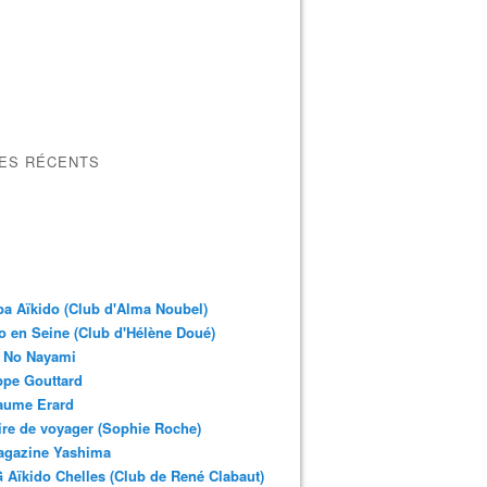
LES RÉCENTS
a Aïkido (Club d'Alma Noubel)
o en Seine (Club d'Hélène Doué)
 No Nayami
ppe Gouttard
aume Erard
ire de voyager (Sophie Roche)
agazine Yashima
Aïkido Chelles (Club de René Clabaut)