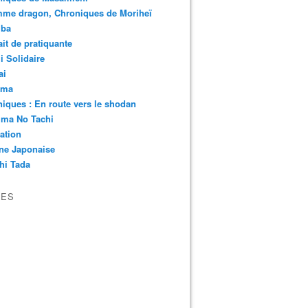
mme dragon, Chroniques de Moriheï
iba
ait de pratiquante
 Solidaire
ai
ima
iques : En route vers le shodan
ima No Tachi
ation
ne Japonaise
hi Tada
VES