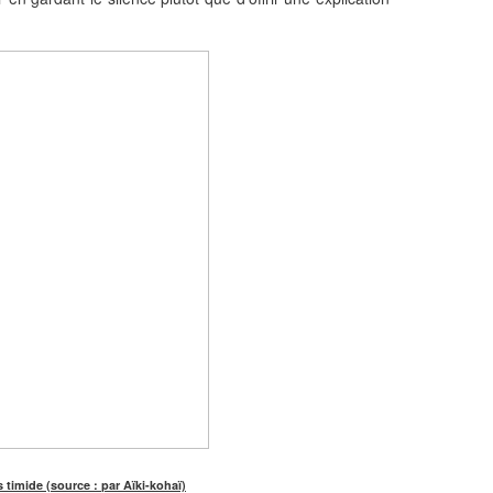
 timide (source : par Aïki-kohaï)