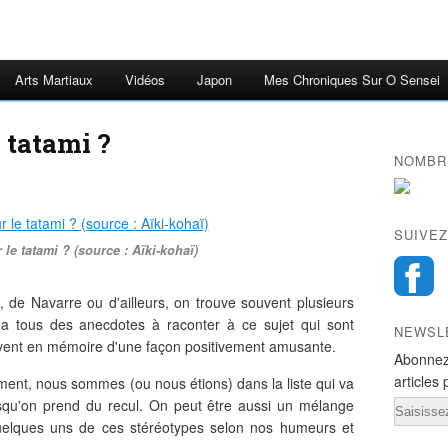
Arts Martiaux
Vidéos
Japon
Mes Chroniques Sur O Sensei
e tatami ?
NOMBRE
SUIVEZ
 le tatami ? (source : Aïki-kohaï)
 de Navarre ou d'ailleurs, on trouve souvent plusieurs
n a tous des anecdotes à raconter à ce sujet qui sont
NEWSL
uvent en mémoire d'une façon positivement amusante.
Abonnez
articles 
ment, nous sommes (ou nous étions) dans la liste qui va
rsqu'on prend du recul. On peut être aussi un mélange
Email
 quelques uns de ces stéréotypes selon nos humeurs et