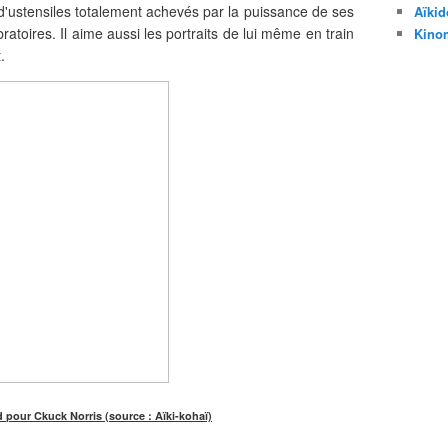
 d'ustensiles totalement achevés par la puissance de ses
Aïkid
ratoires. Il aime aussi les portraits de lui même en train
Kino
.
 pour Ckuck Norris (source : Aïki-kohaï)