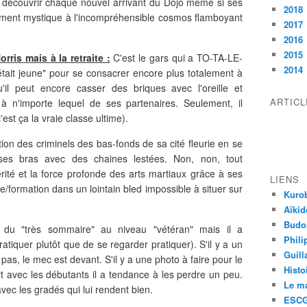
t découvrir chaque nouvel arrivant du Dojo même si ses
2018
rement mystique à l'incompréhensible cosmos flamboyant
2017
2016
2015
ris mais à la retraite :
C'est le gars qui a TO-TA-LE-
2014
était jeune" pour se consacrer encore plus totalement à
u'il peut encore casser des briques avec l'oreille et
ARTIC
à n'importe lequel de ses partenaires. Seulement, il
'est ça la vraie classe ultime).
ition des criminels des bas-fonds de sa cité fleurie en se
ses bras avec des chaines lestées. Non, non, tout
 vérité et la force profonde des arts martiaux grâce à ses
LIENS
e/formation dans un lointain bled impossible à situer sur
Kurob
Aïkid
Budo
 du "très sommaire" au niveau "vétéran" mais il a
Phili
pratiquer plutôt que de se regarder pratiquer). S'il y a un
Guill
 pas, le mec est devant. S'il y a une photo à faire pour le
Histo
ert avec les débutants il a tendance à les perdre un peu.
Le m
avec les gradés qui lui rendent bien.
ESCG 