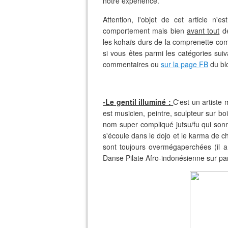
notre expérience.
Attention, l'objet de cet article n
comportement mais bien
avant tout
de
les kohaïs durs de la comprenette co
si vous êtes parmi les catégories suiv
commentaires ou
sur la page FB
du blo
-Le gentil illuminé :
C'est un artiste m
est musicien, peintre, sculpteur sur bois
nom super compliqué jutsu/fu qui sonn
s'écoule dans le dojo et le karma de ch
sont toujours overmégaperchées (il a
Danse Pilate Afro-indonésienne sur pa